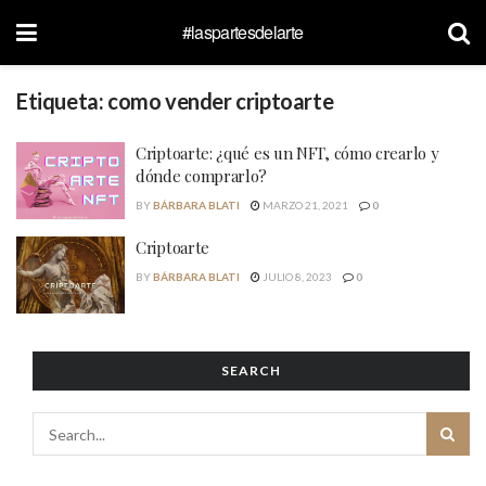
#laspartesdelarte
Etiqueta:
como vender criptoarte
Criptoarte: ¿qué es un NFT, cómo crearlo y
dónde comprarlo?
BY
BÁRBARA BLATI
MARZO 21, 2021
0
Criptoarte
BY
BÁRBARA BLATI
JULIO 8, 2023
0
SEARCH