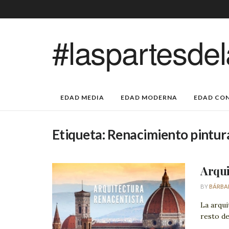
#laspartesdel
EDAD MEDIA
EDAD MODERNA
EDAD CO
Etiqueta:
Renacimiento pintura
Arqui
BY
BÁRBA
La arqui
resto de