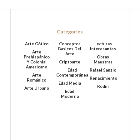
Categories
Arte Gótico
Conceptos
Lecturas
Basicos Del
Interesantes
Arte
Arte
Prehispánico
Obras
Y Colonial
Criptoarte
Maestras
Americano
Edad
Rafael Sanzio
Arte
Contemporánea
Renacimiento
Románico
Edad Media
Rodin
Arte Urbano
Edad
Moderna