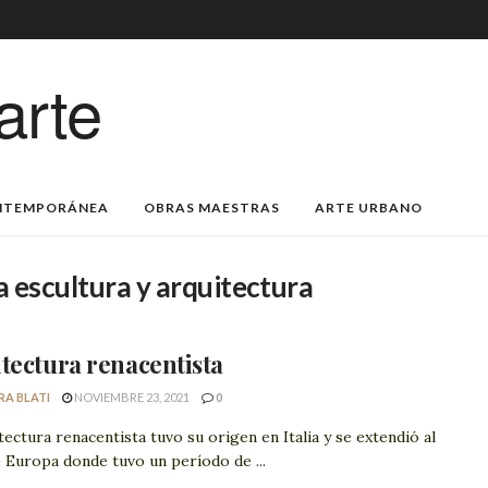
arte
NTEMPORÁNEA
OBRAS MAESTRAS
ARTE URBANO
 escultura y arquitectura
tectura renacentista
RA BLATI
NOVIEMBRE 23, 2021
0
tectura renacentista tuvo su origen en Italia y se extendió al
 Europa donde tuvo un período de ...