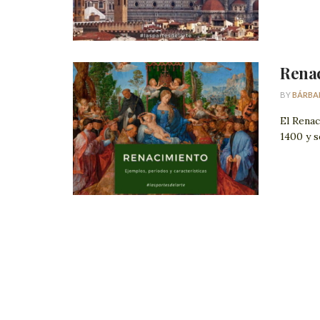
Rena
BY
BÁRBA
El Renac
1400 y s