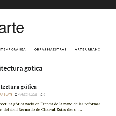
arte
NTEMPORÁNEA
OBRAS MAESTRAS
ARTE URBANO
itectura gotica
tectura gótica
RA BLATI
MARZO 4, 2021
0
tectura gótica nació en Francia de la mano de las reformas
as del abad Bernardo de Claraval. Estas dieron ...