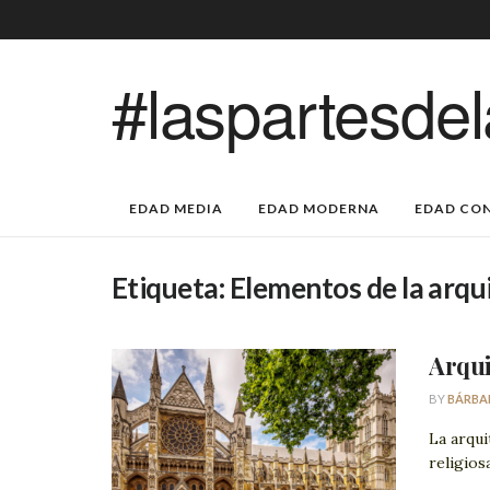
#laspartesdel
EDAD MEDIA
EDAD MODERNA
EDAD CO
Etiqueta:
Elementos de la arqu
Arqui
BY
BÁRBA
La arqui
religios