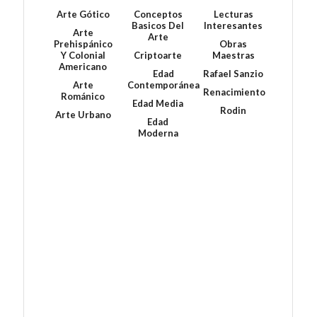
Arte Gótico
Conceptos
Lecturas
Basicos Del
Interesantes
Arte
Arte
Prehispánico
Obras
Y Colonial
Criptoarte
Maestras
Americano
Edad
Rafael Sanzio
Arte
Contemporánea
Renacimiento
Románico
Edad Media
Rodin
Arte Urbano
Edad
Moderna